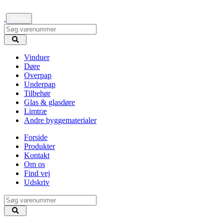
Menu
Vinduer
Døre
Overpap
Underpap
Tilbehør
Glas & glasdøre
Limtræ
Andre byggematerialer
Forside
Produkter
Kontakt
Om os
Find vej
Udskriv