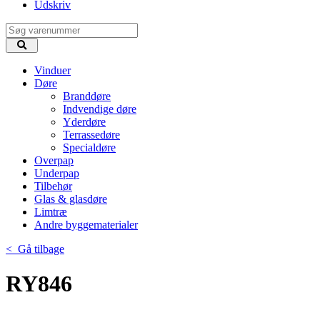
Udskriv
Vinduer
Døre
Branddøre
Indvendige døre
Yderdøre
Terrassedøre
Specialdøre
Overpap
Underpap
Tilbehør
Glas & glasdøre
Limtræ
Andre byggematerialer
< Gå tilbage
RY846