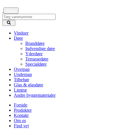
Menu
Vinduer
Døre
Branddøre
Indvendige døre
Yderdøre
Terrassedøre
Specialdøre
Overpap
Underpap
Tilbehør
Glas & glasdøre
Limtræ
Andre byggematerialer
Forside
Produkter
Kontakt
Om os
Find vej